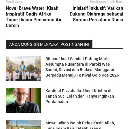
Postingan Lama
Postingan Lebih Baru
Novel Brave Water: Kisah
Inisiatif Inklusif: Vatikan
Inspiratif Gadis Afrika
Dukung Olahraga sebagai
Timur dalam Pencarian Air
Sarana Persatuan Dunia
Bersih
ANDA MUNGKIN MENYUKAI POSTINGAN INI
Ribuan Umat Sambut Patung Maria
Assumpta Nusantara di Paroki Wae
Sambi, Devosi dan Budaya Manggarai
Berpadu Menuju Festival Golo Koe 2026
Kardinal Pizzaballa: Umat Kristen di
Tanah Suci Lelah dan Hanya Inginkan
Perdamaian
Mewujudkan Wajah Belas Kasih Allah,
Lima Imam Baru Ditahbiskan di