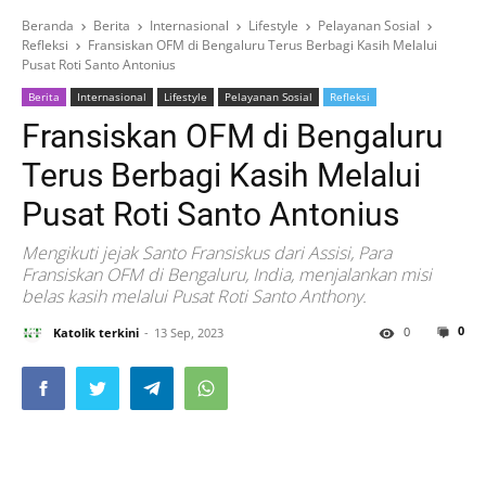
Beranda
Berita
Internasional
Lifestyle
Pelayanan Sosial
Refleksi
Fransiskan OFM di Bengaluru Terus Berbagi Kasih Melalui
Pusat Roti Santo Antonius
Berita
Internasional
Lifestyle
Pelayanan Sosial
Refleksi
Fransiskan OFM di Bengaluru
Terus Berbagi Kasih Melalui
Pusat Roti Santo Antonius
Mengikuti jejak Santo Fransiskus dari Assisi, Para
Fransiskan OFM di Bengaluru, India, menjalankan misi
belas kasih melalui Pusat Roti Santo Anthony.
0
0
Katolik terkini
13 Sep, 2023