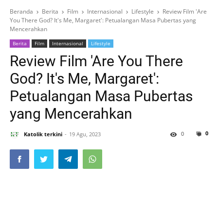
Beranda
Berita
Film
Internasional
Lifestyle
Review Film 'Are
You There God? It's Me, Margaret': Petualangan Masa Pubertas yang
Mencerahkan
Berita
Film
Internasional
Lifestyle
Review Film 'Are You There
God? It's Me, Margaret':
Petualangan Masa Pubertas
yang Mencerahkan
0
0
Katolik terkini
19 Agu, 2023