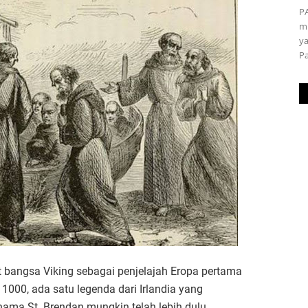
P
m
ya
P
 bangsa Viking sebagai penjelajah Eropa pertama
1000, ada satu legenda dari Irlandia yang
ma St. Brendan mungkin telah lebih dulu