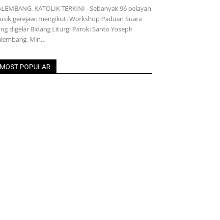
ALEMBANG, KATOLIK TERKINI - Sebanyak 96 pelayan
usik gerejawi mengikuti Workshop Paduan Suara
ng digelar Bidang Liturgi Paroki Santo Yoseph
alembang, Min…
MOST POPULAR