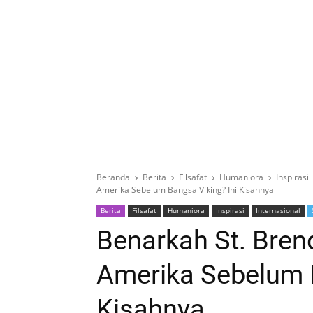
Beranda
Berita
Filsafat
Humaniora
Inspirasi
Amerika Sebelum Bangsa Viking? Ini Kisahnya
Berita
Filsafat
Humaniora
Inspirasi
Internasional
Benarkah St. Br
Amerika Sebelum B
Kisahnya