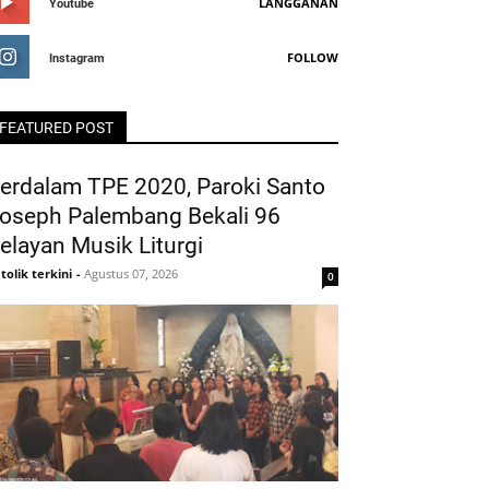
LANGGANAN
Youtube
FOLLOW
Instagram
FEATURED POST
erdalam TPE 2020, Paroki Santo
oseph Palembang Bekali 96
elayan Musik Liturgi
tolik terkini
-
Agustus 07, 2026
0