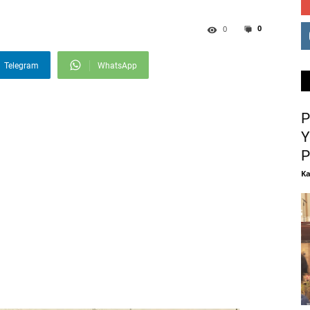
0
0
Telegram
WhatsApp
P
Y
P
Ka