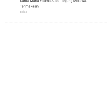
Santa Maria Fatima Stasi Tanjung Morawa.
Terimakasih
Balas