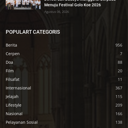
Menuju Festival Golo Koe 2026
Agustus 06, 2026
POPULART CATEGORIS
Berita
956
Cerpen
7
Doa
88
Film
20
Filsafat
11
Internasional
367
Jelajah
115
Lifestyle
209
Nasional
166
Pelayanan Sosial
138