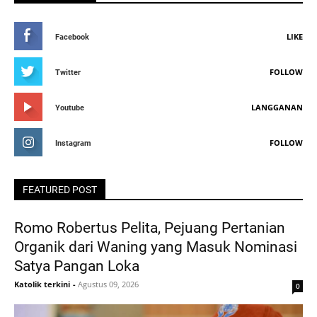
LIKE
Facebook
FOLLOW
Twitter
LANGGANAN
Youtube
FOLLOW
Instagram
FEATURED POST
Romo Robertus Pelita, Pejuang Pertanian
Organik dari Waning yang Masuk Nominasi
Satya Pangan Loka
Katolik terkini
-
Agustus 09, 2026
0