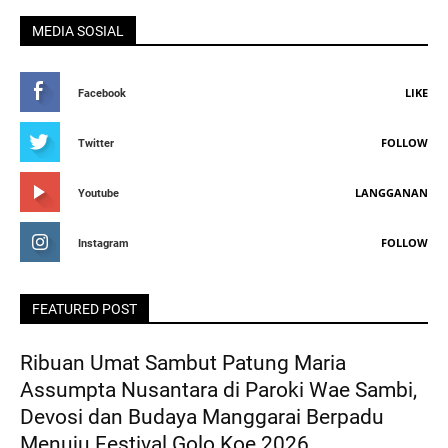
MEDIA SOSIAL
LIKE
Facebook
FOLLOW
Twitter
LANGGANAN
Youtube
FOLLOW
Instagram
FEATURED POST
Ribuan Umat Sambut Patung Maria
Assumpta Nusantara di Paroki Wae Sambi,
Devosi dan Budaya Manggarai Berpadu
Menuju Festival Golo Koe 2026