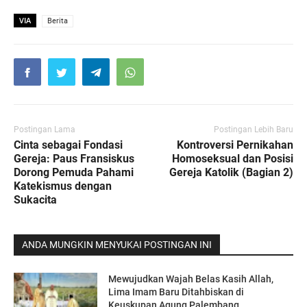
VIA
Berita
Postingan Lama
Postingan Lebih Baru
Cinta sebagai Fondasi
Kontroversi Pernikahan
Gereja: Paus Fransiskus
Homoseksual dan Posisi
Dorong Pemuda Pahami
Gereja Katolik (Bagian 2)
Katekismus dengan
Sukacita
ANDA MUNGKIN MENYUKAI POSTINGAN INI
Mewujudkan Wajah Belas Kasih Allah,
Lima Imam Baru Ditahbiskan di
Keuskupan Agung Palembang