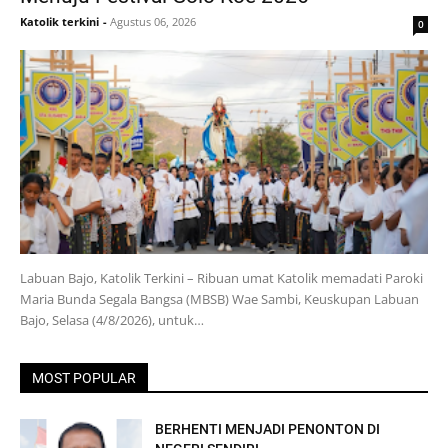
Katolik terkini
-
Agustus 06, 2026
0
Labuan Bajo, Katolik Terkini – Ribuan umat Katolik memadati Paroki
Maria Bunda Segala Bangsa (MBSB) Wae Sambi, Keuskupan Labuan
Bajo, Selasa (4/8/2026), untuk…
MOST POPULAR
BERHENTI MENJADI PENONTON DI