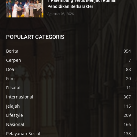
1 Palembang Terus Menjadi Rumah
Pendidikan Berkarakter
Agustus 03, 2026
POPULART CATEGORIS
Berita
954
Cerpen
7
Doa
88
Film
20
Filsafat
11
Internasional
367
Jelajah
115
Lifestyle
209
Nasional
166
Pelayanan Sosial
138