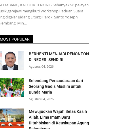
ALEMBANG, KATOLIK TERKINI - Sebanyak 96 pelayan
usik gerejawi mengikuti Workshop Paduan Suara
ng digelar Bidang Liturgi Paroki Santo Yoseph
alembang, Min…
MOST POPULAR
BERHENTI MENJADI PENONTON
DI NEGERI SENDIRI
Agustus 04, 2026
Selendang Persaudaraan dari
Seorang Gadis Muslim untuk
Bunda Maria
Agustus 04, 2026
Mewujudkan Wajah Belas Kasih
Allah, Lima Imam Baru
Ditahbiskan di Keuskupan Agung
Palembang