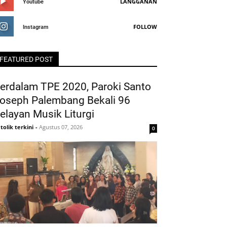
LANGGANAN
Youtube
FOLLOW
Instagram
FEATURED POST
erdalam TPE 2020, Paroki Santo
oseph Palembang Bekali 96
elayan Musik Liturgi
tolik terkini
-
Agustus 07, 2026
0