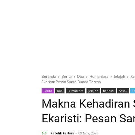
Beranda
Berita
Doa
Humaniora
Jelajah
Re
Ekaristi: Pesan Santa Bunda Teresa
Berita
Doa
Humaniora
Jelajah
Refleksi
Sosok
Te
Makna Kehadiran S
Ekaristi: Pesan S
Katolik terkini
09 Nov, 2023