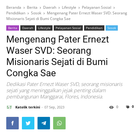
Beranda
Berita
Daerah
Lifestyle
Pelayanan Sosial
Pendidikan
Sosok
Mengenang Pater Ernezt Waser SVD: Seorang
Misionaris Sejati di Bumi Congka Sae
Berita
Daerah
Lifestyle
Pelayanan Sosial
Pendidikan
Sosok
Mengenang Pater Ernezt
Waser SVD: Seorang
Misionaris Sejati di Bumi
Congka Sae
Dedikasi Pater Ernezt Waser SVD, seorang misionaris
sejati yang meninggalkan jejak penting dalam
pembangunan Manggarai, Flores, Indonesia.
0
0
Katolik terkini
07 Sep, 2023