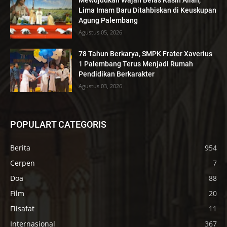
Mewujudkan Wajah Belas Kasih Allah,
Lima Imam Baru Ditahbiskan di Keuskupan
Agung Palembang
Agustus 05, 2026
78 Tahun Berkarya, SMPK Frater Xaverius
1 Palembang Terus Menjadi Rumah
Pendidikan Berkarakter
Agustus 03, 2026
POPULART CATEGORIS
Berita
954
Cerpen
7
Doa
88
Film
20
Filsafat
11
Internasional
367