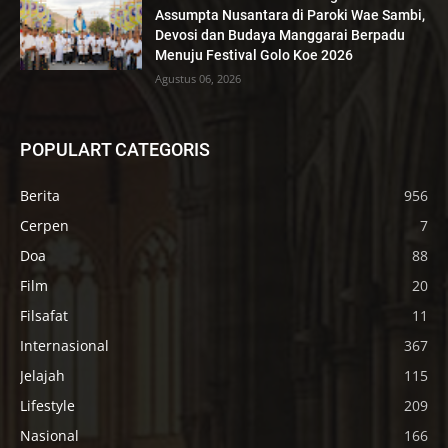
Assumpta Nusantara di Paroki Wae Sambi,
Devosi dan Budaya Manggarai Berpadu
Menuju Festival Golo Koe 2026
Agustus 06, 2026
POPULART CATEGORIS
Berita
956
Cerpen
7
Doa
88
Film
20
Filsafat
11
Internasional
367
Jelajah
115
Lifestyle
209
Nasional
166