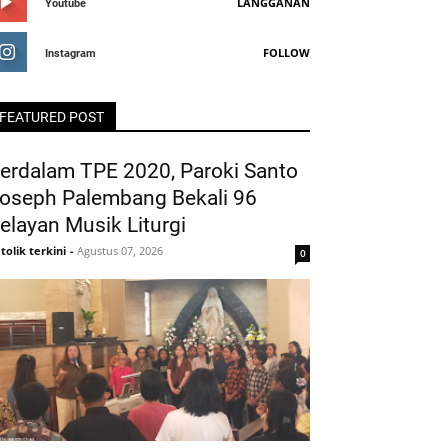
LANGGANAN
Youtube
FOLLOW
Instagram
FEATURED POST
erdalam TPE 2020, Paroki Santo
oseph Palembang Bekali 96
elayan Musik Liturgi
tolik terkini
-
Agustus 07, 2026
0