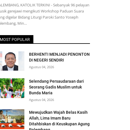
ALEMBANG, KATOLIK TERKINI - Sebanyak 96 pelayan
usik gerejawi mengikuti Workshop Paduan Suara
ng digelar Bidang Liturgi Paroki Santo Yoseph
alembang, Min…
MOST POPULAR
BERHENTI MENJADI PENONTON
DI NEGERI SENDIRI
Agustus 04, 2026
Selendang Persaudaraan dari
Seorang Gadis Muslim untuk
Bunda Maria
Agustus 04, 2026
Mewujudkan Wajah Belas Kasih
Allah, Lima Imam Baru
Ditahbiskan di Keuskupan Agung
Palembang