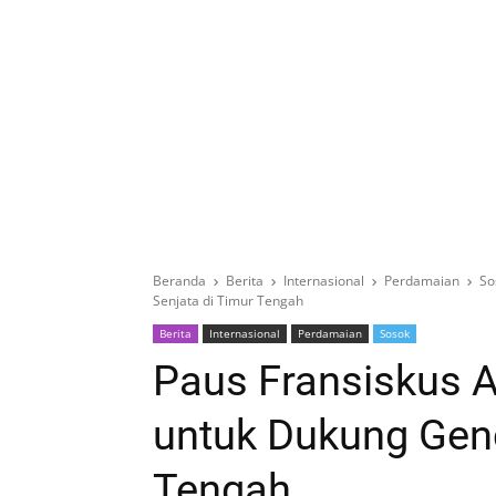
Beranda
Berita
Internasional
Perdamaian
So
Senjata di Timur Tengah
Berita
Internasional
Perdamaian
Sosok
Paus Fransiskus A
untuk Dukung Genc
Tengah