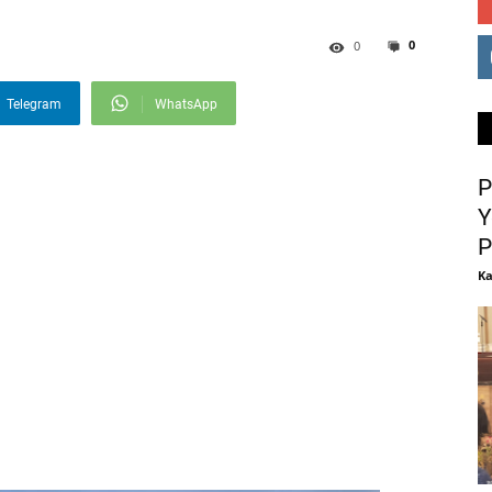
0
0
Telegram
WhatsApp
P
Y
P
Ka