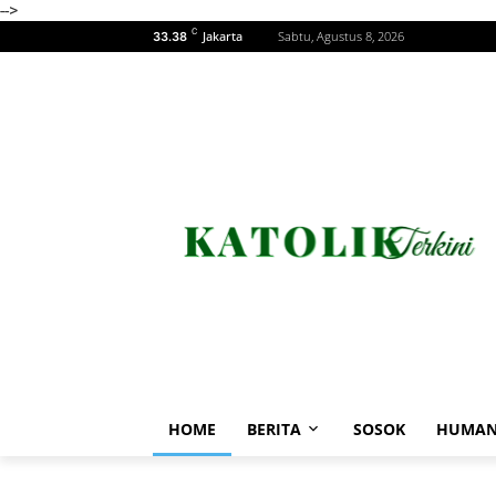
-->
C
Jakarta
Sabtu, Agustus 8, 2026
33.38
HOME
BERITA
SOSOK
HUMAN